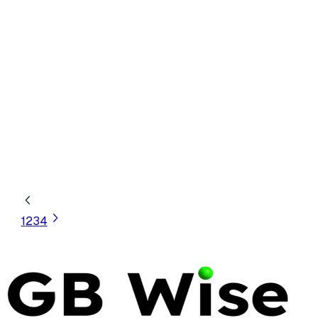
ARCHITECTURE
INFRASTRUCTURE
OPEN SYSTEMS
Open System Architecture: The
Enterprise Guide to Scalability
Discover why open systems are the future of
enterprise IT. Learn about the benefits of flexibility,
reduced vendor lock-in, and how to transition from
closed architectures.
13 May 2026
35 min read
1
2
3
4