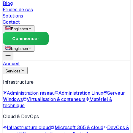
Blog
Études de cas
Solutions
Contact
English
en
Commencer
English
en
Accueil
Services
Infrastructure
Administration réseau
Administration Linux
Serveur
Windows
Virtualisation & conteneurs
Matériel &
technique
Cloud & DevOps
Infrastructure cloud
Microsoft 365 & cloud
DevOps &