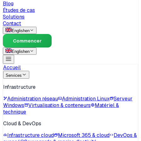
Blog
Études de cas
Solutions
Contact
English
en
Commencer
English
en
Accueil
Services
Infrastructure
Administration réseau
Administration Linux
Serveur
Windows
Virtualisation & conteneurs
Matériel &
technique
Cloud & DevOps
Infrastructure cloud
Microsoft 365 & cloud
DevOps &