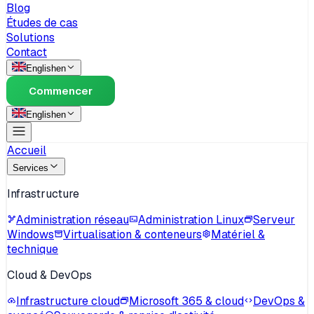
Blog
Études de cas
Solutions
Contact
English
en
Commencer
English
en
Accueil
Services
Infrastructure
Administration réseau
Administration Linux
Serveur
Windows
Virtualisation & conteneurs
Matériel &
technique
Cloud & DevOps
Infrastructure cloud
Microsoft 365 & cloud
DevOps &