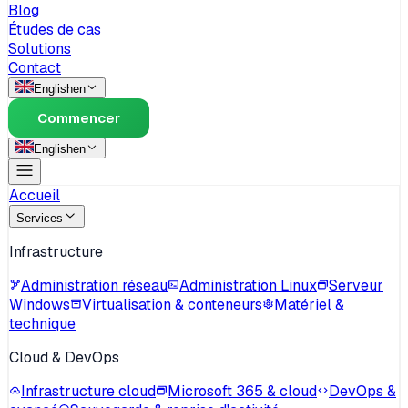
Blog
Études de cas
Solutions
Contact
English
en
Commencer
English
en
Accueil
Services
Infrastructure
Administration réseau
Administration Linux
Serveur
Windows
Virtualisation & conteneurs
Matériel &
technique
Cloud & DevOps
Infrastructure cloud
Microsoft 365 & cloud
DevOps &