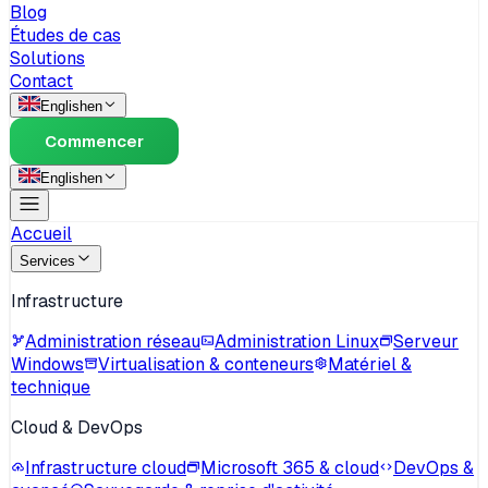
Blog
Études de cas
Solutions
Contact
English
en
Commencer
English
en
Accueil
Services
Infrastructure
Administration réseau
Administration Linux
Serveur
Windows
Virtualisation & conteneurs
Matériel &
technique
Cloud & DevOps
Infrastructure cloud
Microsoft 365 & cloud
DevOps &