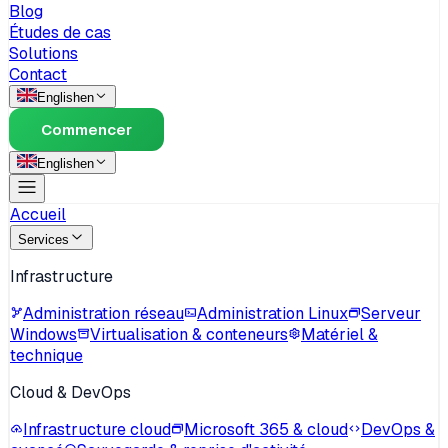
Blog
Études de cas
Solutions
Contact
English
en
Commencer
English
en
Accueil
Services
Infrastructure
Administration réseau
Administration Linux
Serveur
Windows
Virtualisation & conteneurs
Matériel &
technique
Cloud & DevOps
Infrastructure cloud
Microsoft 365 & cloud
DevOps &