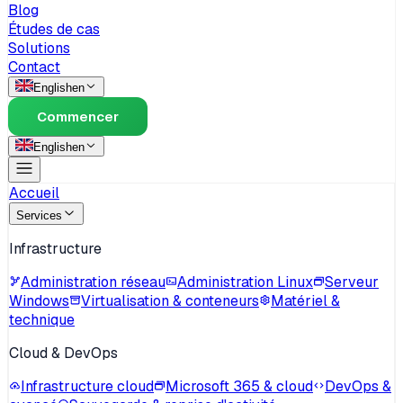
Blog
Études de cas
Solutions
Contact
English
en
Commencer
English
en
Accueil
Services
Infrastructure
Administration réseau
Administration Linux
Serveur
Windows
Virtualisation & conteneurs
Matériel &
technique
Cloud & DevOps
Infrastructure cloud
Microsoft 365 & cloud
DevOps &