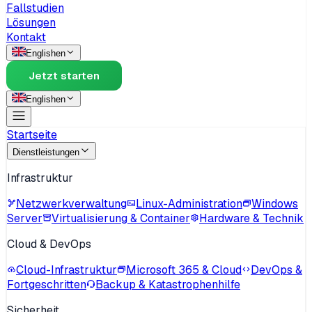
Fallstudien
Lösungen
Kontakt
English
en
Jetzt starten
English
en
Startseite
Dienstleistungen
Infrastruktur
Netzwerkverwaltung
Linux-Administration
Windows
Server
Virtualisierung & Container
Hardware & Technik
Cloud & DevOps
Cloud-Infrastruktur
Microsoft 365 & Cloud
DevOps &
Fortgeschritten
Backup & Katastrophenhilfe
Sicherheit