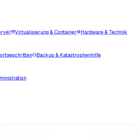
erver
Virtualisierung & Container
Hardware & Technik
rtgeschritten
Backup & Katastrophenhilfe
inistration