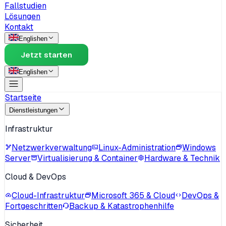
Fallstudien
Lösungen
Kontakt
English
en
Jetzt starten
English
en
Startseite
Dienstleistungen
Infrastruktur
Netzwerkverwaltung
Linux-Administration
Windows
Server
Virtualisierung & Container
Hardware & Technik
Cloud & DevOps
Cloud-Infrastruktur
Microsoft 365 & Cloud
DevOps &
Fortgeschritten
Backup & Katastrophenhilfe
Sicherheit