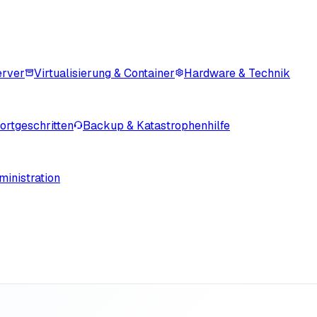
erver
Virtualisierung & Container
Hardware & Technik
rtgeschritten
Backup & Katastrophenhilfe
inistration