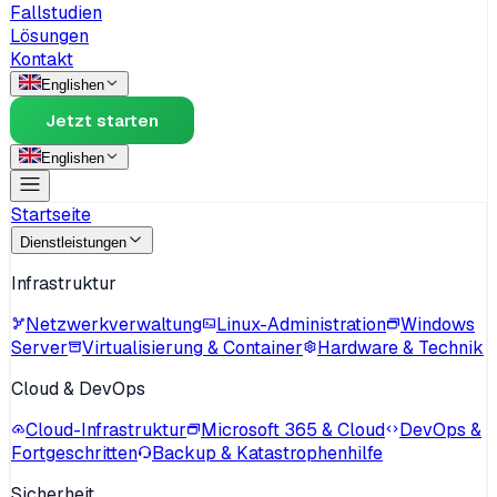
Fallstudien
Lösungen
Kontakt
English
en
Jetzt starten
English
en
Startseite
Dienstleistungen
Infrastruktur
Netzwerkverwaltung
Linux-Administration
Windows
Server
Virtualisierung & Container
Hardware & Technik
Cloud & DevOps
Cloud-Infrastruktur
Microsoft 365 & Cloud
DevOps &
Fortgeschritten
Backup & Katastrophenhilfe
Sicherheit