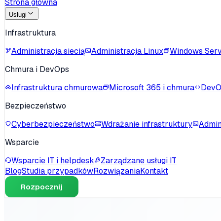
Strona główna
Usługi
Infrastruktura
Administracja siecią
Administracja Linux
Windows Ser
Chmura i DevOps
Infrastruktura chmurowa
Microsoft 365 i chmura
DevO
Bezpieczeństwo
Cyberbezpieczeństwo
Wdrażanie infrastruktury
Admin
Wsparcie
Wsparcie IT i helpdesk
Zarządzane usługi IT
Blog
Studia przypadków
Rozwiązania
Kontakt
Rozpocznij