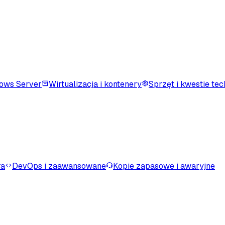
ows Server
Wirtualizacja i kontenery
Sprzęt i kwestie te
ra
DevOps i zaawansowane
Kopie zapasowe i awaryjne