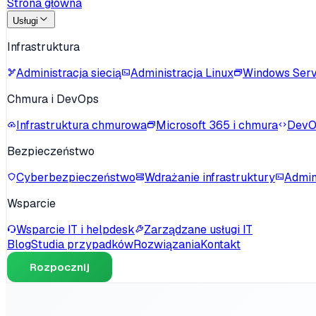
Strona główna
Usługi
Infrastruktura
Administracja siecią
Administracja Linux
Windows Ser
Chmura i DevOps
Infrastruktura chmurowa
Microsoft 365 i chmura
DevO
Bezpieczeństwo
Cyberbezpieczeństwo
Wdrażanie infrastruktury
Admin
Wsparcie
Wsparcie IT i helpdesk
Zarządzane usługi IT
Blog
Studia przypadków
Rozwiązania
Kontakt
Rozpocznij