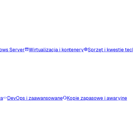
ows Server
Wirtualizacja i kontenery
Sprzęt i kwestie te
ra
DevOps i zaawansowane
Kopie zapasowe i awaryjne