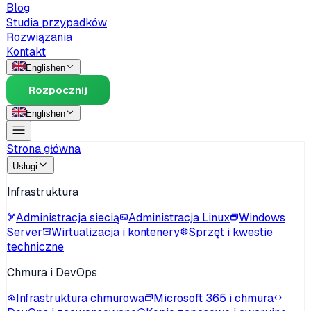
Blog
Studia przypadków
Rozwiązania
Kontakt
English
en
Rozpocznij
English
en
Strona główna
Usługi
Infrastruktura
Administracja siecią
Administracja Linux
Windows
Server
Wirtualizacja i kontenery
Sprzęt i kwestie
techniczne
Chmura i DevOps
Infrastruktura chmurowa
Microsoft 365 i chmura