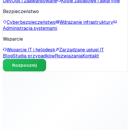
DevOps i zaawansowane
Kopie zapasowe i awaryjne
Bezpieczeństwo
Cyberbezpieczeństwo
Wdrażanie infrastruktury
Administracja systemami
Wsparcie
Wsparcie IT i helpdesk
Zarządzane usługi IT
Blog
Studia przypadków
Rozwiązania
Kontakt
Rozpocznij