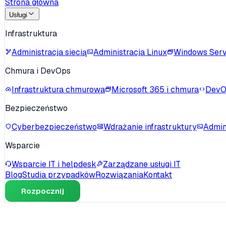
Strona główna
Usługi
Infrastruktura
Administracja siecią
Administracja Linux
Windows Ser
Chmura i DevOps
Infrastruktura chmurowa
Microsoft 365 i chmura
DevO
Bezpieczeństwo
Cyberbezpieczeństwo
Wdrażanie infrastruktury
Admin
Wsparcie
Wsparcie IT i helpdesk
Zarządzane usługi IT
Blog
Studia przypadków
Rozwiązania
Kontakt
Rozpocznij