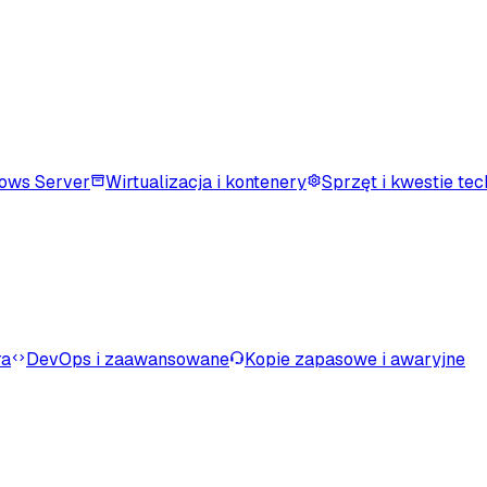
ows Server
Wirtualizacja i kontenery
Sprzęt i kwestie te
ra
DevOps i zaawansowane
Kopie zapasowe i awaryjne