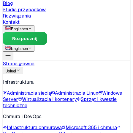
Blog
Studia przypadków
Rozwiązania
Kontakt
English
en
Rozpocznij
English
en
Strona główna
Usługi
Infrastruktura
Administracja siecią
Administracja Linux
Windows
Server
Wirtualizacja i kontenery
Sprzęt i kwestie
techniczne
Chmura i DevOps
Infrastruktura chmurowa
Microsoft 365 i chmura