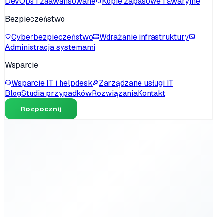
DevOps i zaawansowane
Kopie zapasowe i awaryjne
Bezpieczeństwo
Cyberbezpieczeństwo
Wdrażanie infrastruktury
Administracja systemami
Wsparcie
Wsparcie IT i helpdesk
Zarządzane usługi IT
Blog
Studia przypadków
Rozwiązania
Kontakt
Rozpocznij