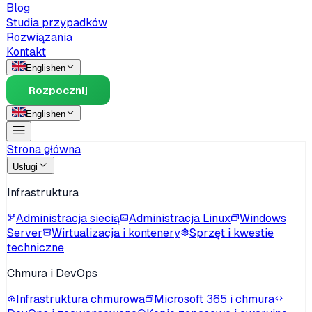
Blog
Studia przypadków
Rozwiązania
Kontakt
English
en
Rozpocznij
English
en
Strona główna
Usługi
Infrastruktura
Administracja siecią
Administracja Linux
Windows
Server
Wirtualizacja i kontenery
Sprzęt i kwestie
techniczne
Chmura i DevOps
Infrastruktura chmurowa
Microsoft 365 i chmura