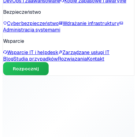
DevOps i zaawansowane
Kopie zapasowe i awaryjne
Bezpieczeństwo
Cyberbezpieczeństwo
Wdrażanie infrastruktury
Administracja systemami
Wsparcie
Wsparcie IT i helpdesk
Zarządzane usługi IT
Blog
Studia przypadków
Rozwiązania
Kontakt
Rozpocznij