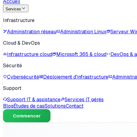
Accueil
Services
Infrastructure
Administration réseau
Administration Linux
Serveur W
Cloud & DevOps
Infrastructure cloud
Microsoft 365 & cloud
DevOps & 
Sécurité
Cybersécurité
Déploiement d'infrastructure
Administra
Support
Support IT & assistance
Services IT gérés
Blog
Études de cas
Solutions
Contact
Commencer