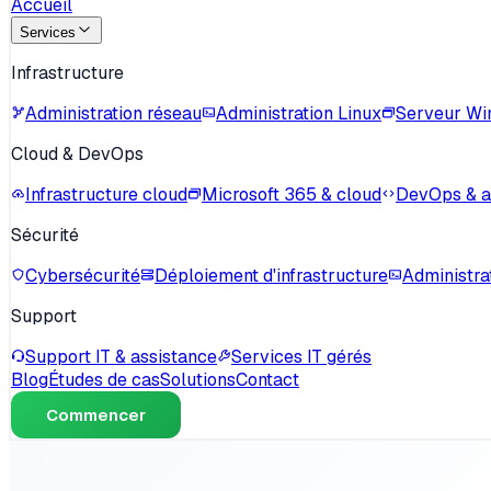
Accueil
Services
Infrastructure
Administration réseau
Administration Linux
Serveur W
Cloud & DevOps
Infrastructure cloud
Microsoft 365 & cloud
DevOps & 
Sécurité
Cybersécurité
Déploiement d'infrastructure
Administra
Support
Support IT & assistance
Services IT gérés
Blog
Études de cas
Solutions
Contact
Commencer