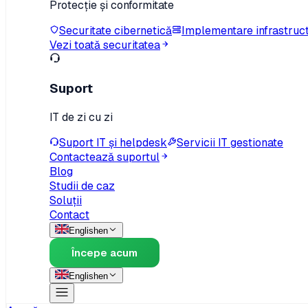
Protecție și conformitate
Securitate cibernetică
Implementare infrastruc
Vezi toată securitatea
Suport
IT de zi cu zi
Suport IT și helpdesk
Servicii IT gestionate
Contactează suportul
Blog
Studii de caz
Soluții
Contact
English
en
Începe acum
English
en