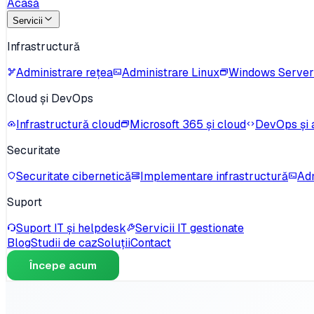
Acasă
Servicii
Infrastructură
Administrare rețea
Administrare Linux
Windows Server
Cloud și DevOps
Infrastructură cloud
Microsoft 365 și cloud
DevOps și 
Securitate
Securitate cibernetică
Implementare infrastructură
Adm
Suport
Suport IT și helpdesk
Servicii IT gestionate
Blog
Studii de caz
Soluții
Contact
Începe acum