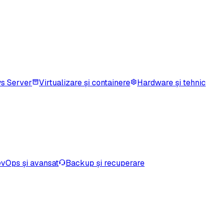
s Server
Virtualizare și containere
Hardware și tehnic
vOps și avansat
Backup și recuperare