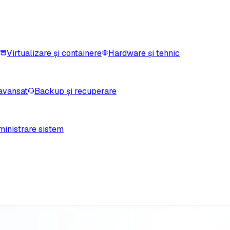
Virtualizare și containere
Hardware și tehnic
avansat
Backup și recuperare
inistrare sistem