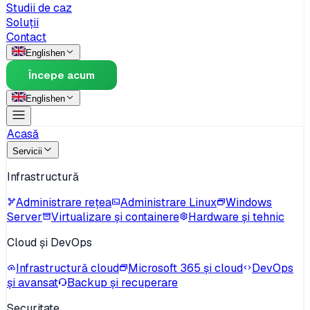
Studii de caz
Soluții
Contact
English
en
Începe acum
English
en
Acasă
Servicii
Infrastructură
Administrare rețea
Administrare Linux
Windows
Server
Virtualizare și containere
Hardware și tehnic
Cloud și DevOps
Infrastructură cloud
Microsoft 365 și cloud
DevOps
și avansat
Backup și recuperare
Securitate