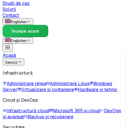
Studii de caz
Soluții
Contact
English
en
Începe acum
English
en
Acasă
Servicii
Infrastructură
Administrare rețea
Administrare Linux
Windows
Server
Virtualizare și containere
Hardware și tehnic
Cloud și DevOps
Infrastructură cloud
Microsoft 365 și cloud
DevOps
și avansat
Backup și recuperare
Securitate