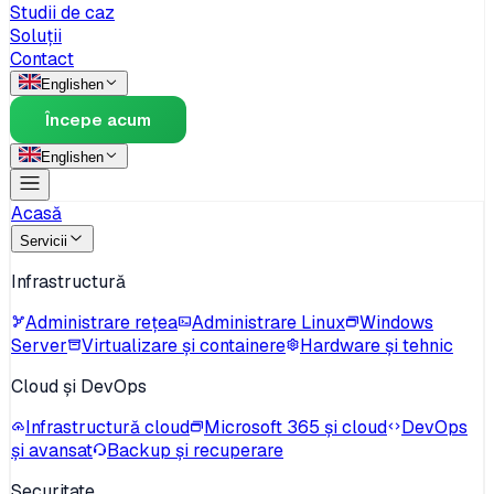
Studii de caz
Soluții
Contact
English
en
Începe acum
English
en
Acasă
Servicii
Infrastructură
Administrare rețea
Administrare Linux
Windows
Server
Virtualizare și containere
Hardware și tehnic
Cloud și DevOps
Infrastructură cloud
Microsoft 365 și cloud
DevOps
și avansat
Backup și recuperare
Securitate