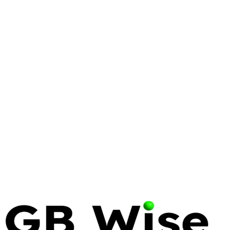
DELL
SUPPORTASSIST
HARDWARE
Dell SupportAssist Pre-Boot
System Performance Check: A
Comprehensive Guide
Learn how to manage Dell SupportAssist pre-boot
diagnostics in an enterprise environment.
Understand triggers, navigate tests, and balance
system stability with operational efficiency.
13 May 2026
15 min read