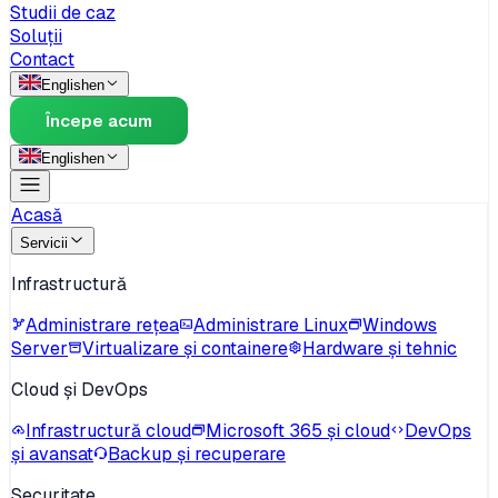
Studii de caz
Soluții
Contact
English
en
Începe acum
English
en
Acasă
Servicii
Infrastructură
Administrare rețea
Administrare Linux
Windows
Server
Virtualizare și containere
Hardware și tehnic
Cloud și DevOps
Infrastructură cloud
Microsoft 365 și cloud
DevOps
și avansat
Backup și recuperare
Securitate