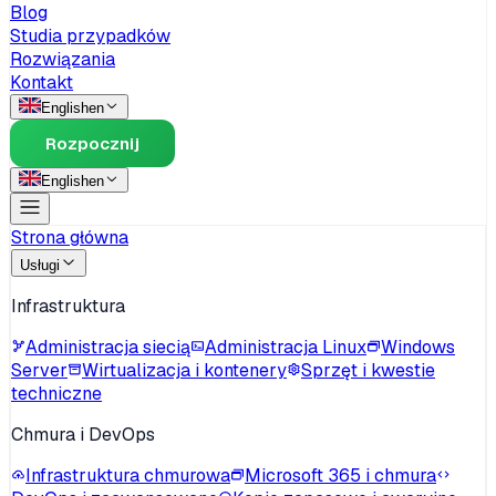
Blog
Studia przypadków
Rozwiązania
Kontakt
English
en
Rozpocznij
English
en
Strona główna
Usługi
Infrastruktura
Administracja siecią
Administracja Linux
Windows
Server
Wirtualizacja i kontenery
Sprzęt i kwestie
techniczne
Chmura i DevOps
Infrastruktura chmurowa
Microsoft 365 i chmura