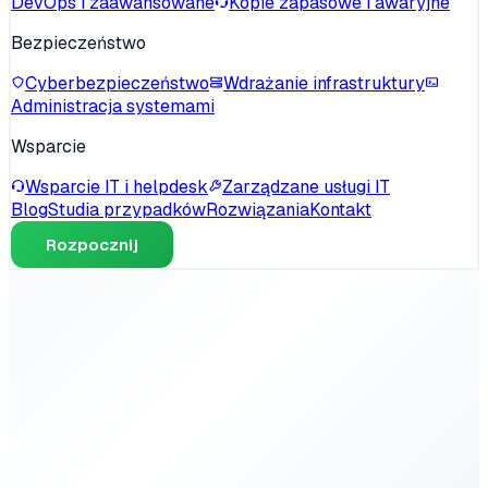
DevOps i zaawansowane
Kopie zapasowe i awaryjne
Bezpieczeństwo
Cyberbezpieczeństwo
Wdrażanie infrastruktury
Administracja systemami
Wsparcie
Wsparcie IT i helpdesk
Zarządzane usługi IT
Blog
Studia przypadków
Rozwiązania
Kontakt
Rozpocznij