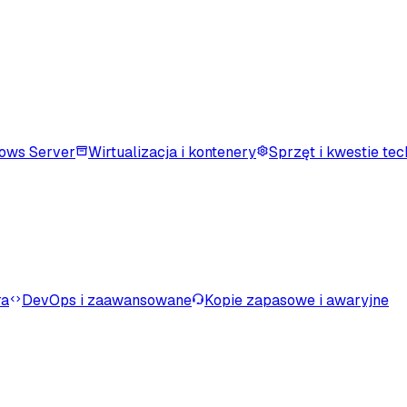
ows Server
Wirtualizacja i kontenery
Sprzęt i kwestie te
ra
DevOps i zaawansowane
Kopie zapasowe i awaryjne