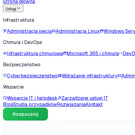
Strona główna
Usługi
Infrastruktura
Administracja siecią
Administracja Linux
Windows Ser
Chmura i DevOps
Infrastruktura chmurowa
Microsoft 365 i chmura
DevO
Bezpieczeństwo
Cyberbezpieczeństwo
Wdrażanie infrastruktury
Admin
Wsparcie
Wsparcie IT i helpdesk
Zarządzane usługi IT
Blog
Studia przypadków
Rozwiązania
Kontakt
Rozpocznij