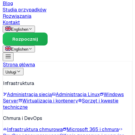
Blog
Studia przypadków
Rozwiązania
Kontakt
English
en
Rozpocznij
English
en
Strona główna
Usługi
Infrastruktura
Administracja siecią
Administracja Linux
Windows
Server
Wirtualizacja i kontenery
Sprzęt i kwestie
techniczne
Chmura i DevOps
Infrastruktura chmurowa
Microsoft 365 i chmura