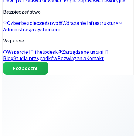
DevOps i zaawansowane
Kopie zapasowe i awaryjne
Bezpieczeństwo
Cyberbezpieczeństwo
Wdrażanie infrastruktury
Administracja systemami
Wsparcie
Wsparcie IT i helpdesk
Zarządzane usługi IT
Blog
Studia przypadków
Rozwiązania
Kontakt
Rozpocznij