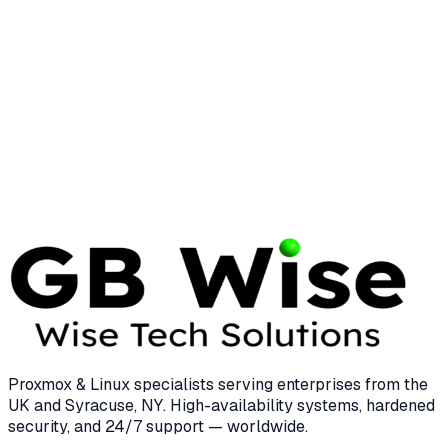
Engineering a Resilient
Virtualization Strategy in 2026
The era of the 'safe' legacy hypervisor ended on
November 22, 2023. Infrastructure leaders now
face a binary choice: pay the Broadcom tax or
engineer a path toward sovereignty.
16 Apr 2026
12 min read
Proxmox & Linux specialists serving enterprises from the
UK and Syracuse, NY. High-availability systems, hardened
security, and 24/7 support — worldwide.