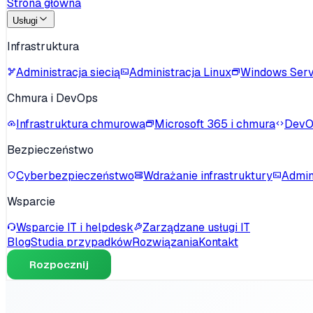
Strona główna
Usługi
Infrastruktura
Administracja siecią
Administracja Linux
Windows Ser
Chmura i DevOps
Infrastruktura chmurowa
Microsoft 365 i chmura
DevO
Bezpieczeństwo
Cyberbezpieczeństwo
Wdrażanie infrastruktury
Admin
Wsparcie
Wsparcie IT i helpdesk
Zarządzane usługi IT
Blog
Studia przypadków
Rozwiązania
Kontakt
Rozpocznij