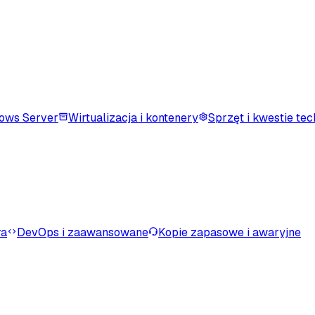
ows Server
Wirtualizacja i kontenery
Sprzęt i kwestie te
ra
DevOps i zaawansowane
Kopie zapasowe i awaryjne