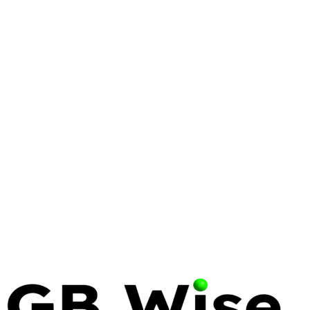
WINDOWS SERVER
ENTERPRISE
AZURE
Windows Server 2025: What
Enterprise IT Needs to Know
Windows Server 2025 brings significant security,
performance, and hybrid cloud improvements.
Here's what matters for enterprise deployments and
how to plan your migration.
10 Feb 2025
7 min read