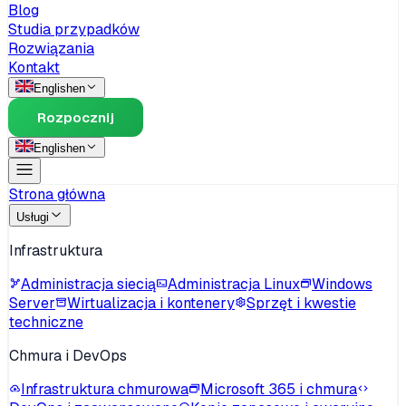
Blog
Studia przypadków
Rozwiązania
Kontakt
English
en
Rozpocznij
English
en
Strona główna
Usługi
Infrastruktura
Administracja siecią
Administracja Linux
Windows
Server
Wirtualizacja i kontenery
Sprzęt i kwestie
techniczne
Chmura i DevOps
Infrastruktura chmurowa
Microsoft 365 i chmura