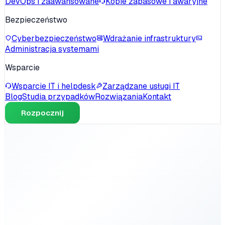
DevOps i zaawansowane
Kopie zapasowe i awaryjne
Bezpieczeństwo
Cyberbezpieczeństwo
Wdrażanie infrastruktury
Administracja systemami
Wsparcie
Wsparcie IT i helpdesk
Zarządzane usługi IT
Blog
Studia przypadków
Rozwiązania
Kontakt
Rozpocznij