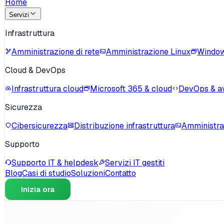
Home
Servizi
Infrastruttura
Amministrazione di rete
Amministrazione Linux
Window
Cloud & DevOps
Infrastruttura cloud
Microsoft 365 & cloud
DevOps & a
Sicurezza
Cibersicurezza
Distribuzione infrastruttura
Amministra
Supporto
Supporto IT & helpdesk
Servizi IT gestiti
Blog
Casi di studio
Soluzioni
Contatto
Inizia ora