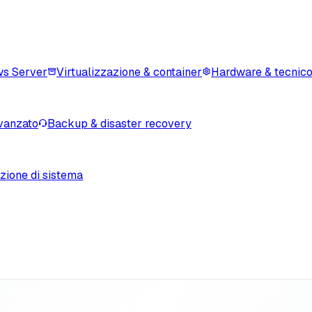
s Server
Virtualizzazione & container
Hardware & tecnic
vanzato
Backup & disaster recovery
zione di sistema