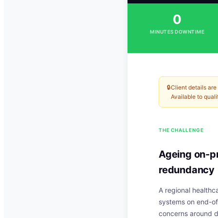
0
MINUTES DOWNTIME
🔒
Client details ar
Available to qual
THE CHALLENGE
Ageing on-pr
redundancy
A regional healthca
systems on end-of
concerns around da