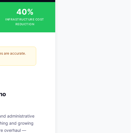
40%
INFRASTRUCTURE COST
REDUCTION
es are accurate.
 no
 and administrative
ching and growing
ure overhaul —