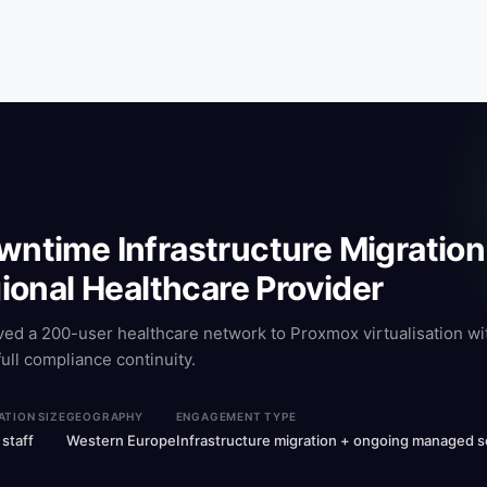
ntime Infrastructure Migration
gional Healthcare Provider
 a 200-user healthcare network to Proxmox virtualisation wit
full compliance continuity.
TION SIZE
GEOGRAPHY
ENGAGEMENT TYPE
staff
Western Europe
Infrastructure migration + ongoing managed s