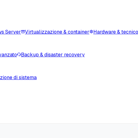
s Server
Virtualizzazione & container
Hardware & tecnic
vanzato
Backup & disaster recovery
zione di sistema