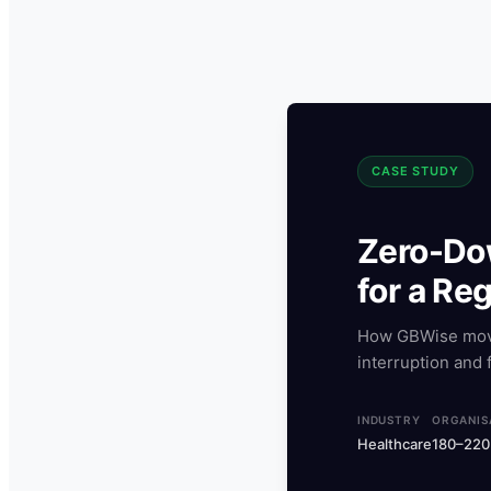
CASE STUDY
Zero-Dow
for a Re
How GBWise moved
interruption and 
INDUSTRY
ORGANISA
Healthcare
180–220 