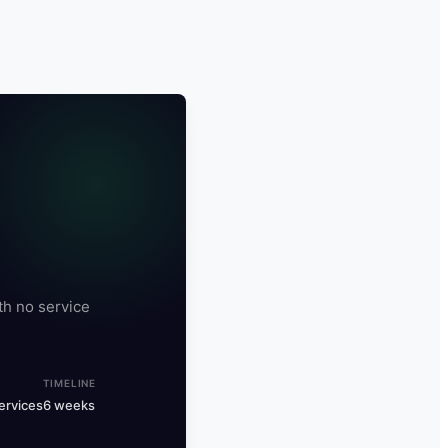
h no service
TIMELINE
ervices
6 weeks