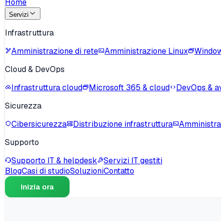
Home
Servizi
Infrastruttura
Amministrazione di rete
Amministrazione Linux
Window
Cloud & DevOps
Infrastruttura cloud
Microsoft 365 & cloud
DevOps & a
Sicurezza
Cibersicurezza
Distribuzione infrastruttura
Amministra
Supporto
Supporto IT & helpdesk
Servizi IT gestiti
Blog
Casi di studio
Soluzioni
Contatto
Inizia ora