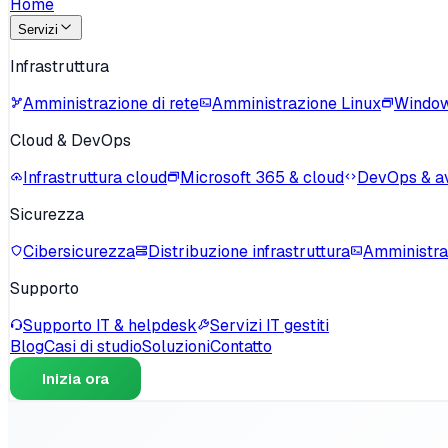
Home
Servizi
Infrastruttura
Amministrazione di rete
Amministrazione Linux
Window
Cloud & DevOps
Infrastruttura cloud
Microsoft 365 & cloud
DevOps & a
Sicurezza
Cibersicurezza
Distribuzione infrastruttura
Amministra
Supporto
Supporto IT & helpdesk
Servizi IT gestiti
Blog
Casi di studio
Soluzioni
Contatto
Inizia ora