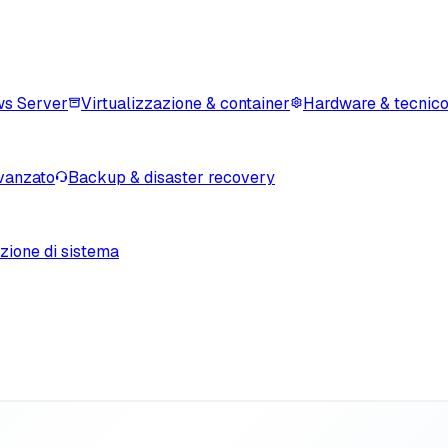
s Server
Virtualizzazione & container
Hardware & tecnic
vanzato
Backup & disaster recovery
zione di sistema