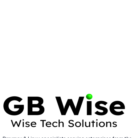
CYBERSECURITY
ZERO TRUST
SYRACUSE
Zero Trust Architecture for
Syracuse Small Businesses
Discover how zero trust architecture protects
Syracuse small businesses with modern
cybersecurity strategies, implementation steps, and
expert tips.
17 Apr 2026
7 min read