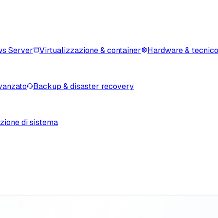
s Server
Virtualizzazione & container
Hardware & tecnic
vanzato
Backup & disaster recovery
zione di sistema