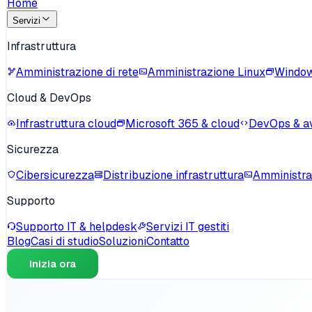
Home
Servizi
Infrastruttura
Amministrazione di rete
Amministrazione Linux
Window
Cloud & DevOps
Infrastruttura cloud
Microsoft 365 & cloud
DevOps & a
Sicurezza
Cibersicurezza
Distribuzione infrastruttura
Amministra
Supporto
Supporto IT & helpdesk
Servizi IT gestiti
Blog
Casi di studio
Soluzioni
Contatto
Inizia ora