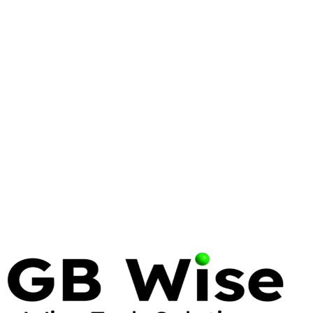
WINDOWS SERVER
ENTERPRISE
AZURE
Windows Server 2025: What
Enterprise IT Needs to Know
Windows Server 2025 brings significant security,
performance, and hybrid cloud improvements.
Here's what matters for enterprise deployments and
how to plan your migration.
10 Feb 2025
7 min read