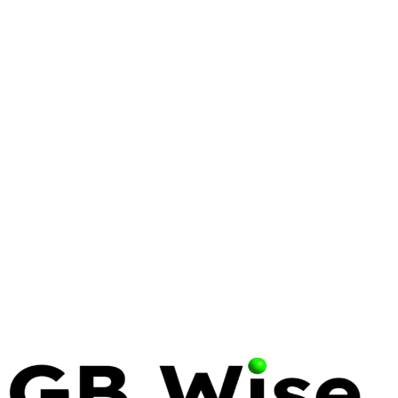
LINUX
COMMANDS
FILE MANAGEMENT
How to Rename Files in Linux:
The Ultimate Enterprise Guide
Master the mv and rename commands in Linux.
Learn how to handle batch renaming, special
characters, and enterprise-grade file management
workflows.
13 May 2026
22 min read