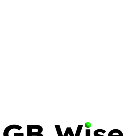
WINDOWS SERVER
ENTERPRISE
AZURE
Windows Server 2025: What
Enterprise IT Needs to Know
Windows Server 2025 brings significant security,
performance, and hybrid cloud improvements.
Here's what matters for enterprise deployments and
how to plan your migration.
10 Feb 2025
7 min read