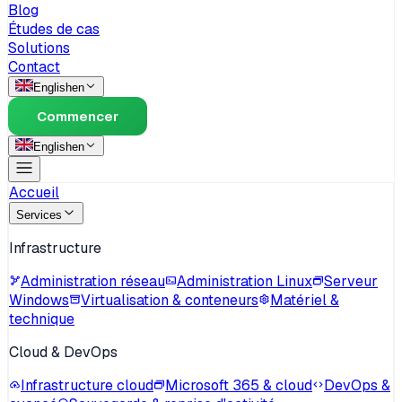
Blog
Études de cas
Solutions
Contact
English
en
Commencer
English
en
Accueil
Services
Infrastructure
Administration réseau
Administration Linux
Serveur
Windows
Virtualisation & conteneurs
Matériel &
technique
Cloud & DevOps
Infrastructure cloud
Microsoft 365 & cloud
DevOps &