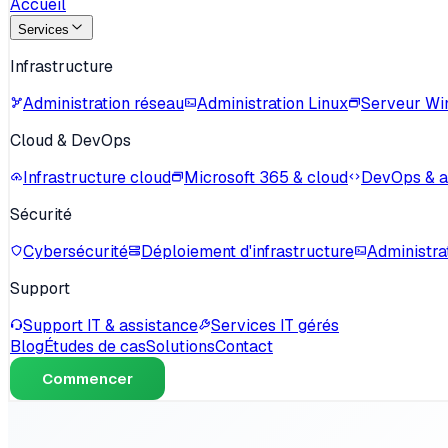
Accueil
Services
Infrastructure
Administration réseau
Administration Linux
Serveur W
Cloud & DevOps
Infrastructure cloud
Microsoft 365 & cloud
DevOps & 
Sécurité
Cybersécurité
Déploiement d'infrastructure
Administra
Support
Support IT & assistance
Services IT gérés
Blog
Études de cas
Solutions
Contact
Commencer