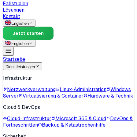
Fallstudien
Lösungen
Kontakt
English
en
Jetzt starten
English
en
Startseite
Dienstleistungen
Infrastruktur
Netzwerkverwaltung
Linux-Administration
Windows
Server
Virtualisierung & Container
Hardware & Technik
Cloud & DevOps
Cloud-Infrastruktur
Microsoft 365 & Cloud
DevOps &
Fortgeschritten
Backup & Katastrophenhilfe
Sicherheit