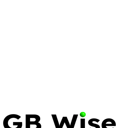
TEXAS
TOPS SECURITY
LICENSING
TOPS Security: The
Comprehensive Guide to Texas
Private Security
Master the Texas Online Private Security (TOPS)
system. Learn how to manage licensing, ensure
compliance, and streamline operations for your
security business.
13 May 2026
28 min read