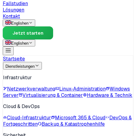
Fallstudien
Lösungen
Kontakt
English
en
Jetzt starten
English
en
Startseite
Dienstleistungen
Infrastruktur
Netzwerkverwaltung
Linux-Administration
Windows
Server
Virtualisierung & Container
Hardware & Technik
Cloud & DevOps
Cloud-Infrastruktur
Microsoft 365 & Cloud
DevOps &
Fortgeschritten
Backup & Katastrophenhilfe
Sicherheit