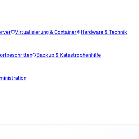
erver
Virtualisierung & Container
Hardware & Technik
rtgeschritten
Backup & Katastrophenhilfe
inistration