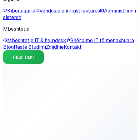
Kibersiguria
Vendosja e infrastrukturës
Administrimi i
sistemit
Mbështetja
Mbështetje IT & helpdesk
Shërbime IT të menaxhuara
Blog
Raste Studimi
Zgjidhje
Kontakt
Fillo Tani