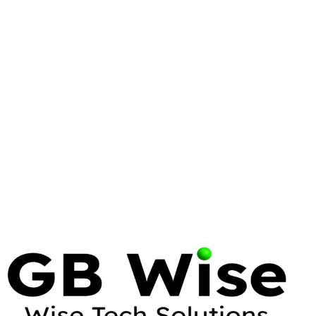
LINUX
LINUS TORVALDS
OPEN SOURCE
Linus Torvalds: The Visionary
Who Transformed Enterprise
Computing
Linus Torvalds' creation of Linux and Git has become
the backbone of modern digital infrastructure.
Explore his contributions and why his philosophy
remains essential for enterprise IT.
13 May 2026
12 min read