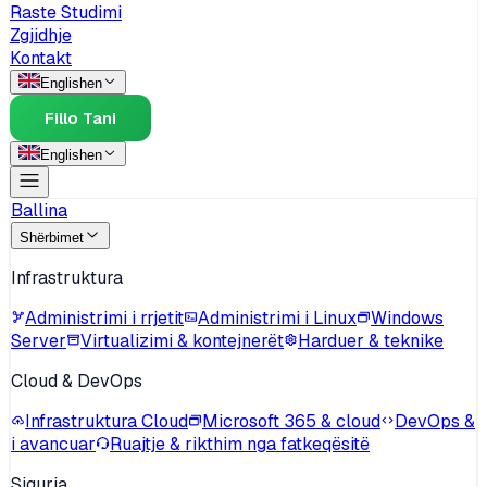
Raste Studimi
Zgjidhje
Kontakt
English
en
Fillo Tani
English
en
Ballina
Shërbimet
Infrastruktura
Administrimi i rrjetit
Administrimi i Linux
Windows
Server
Virtualizimi & kontejnerët
Harduer & teknike
Cloud & DevOps
Infrastruktura Cloud
Microsoft 365 & cloud
DevOps &
i avancuar
Ruajtje & rikthim nga fatkeqësitë
Siguria