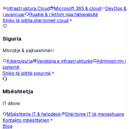
Infrastruktura Cloud
Microsoft 365 & cloud
DevOps &
i avancuar
Ruajtje & rikthim nga fatkeqësitë
Shiko të gjitha shërbimet cloud
Siguria
Mbrojtje & pajtueshmëri
Kibersiguria
Vendosja e infrastrukturës
Administrimi i
sistemit
Shiko të gjithë sigurinë
Mbështetja
IT ditore
Mbështetje IT & helpdesk
Shërbime IT të menaxhuara
Kontakto mbështetjen
Blog