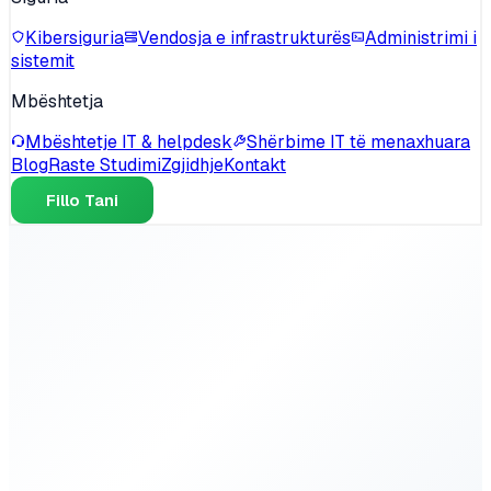
Kibersiguria
Vendosja e infrastrukturës
Administrimi i
sistemit
Mbështetja
Mbështetje IT & helpdesk
Shërbime IT të menaxhuara
Blog
Raste Studimi
Zgjidhje
Kontakt
Fillo Tani