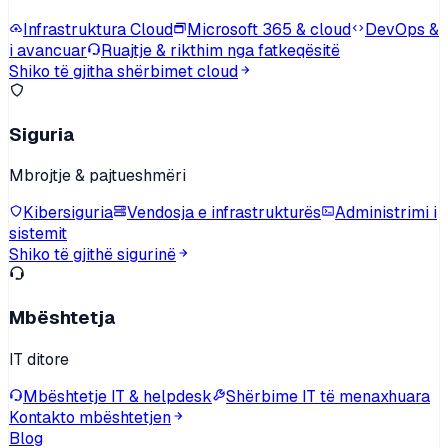
Infrastruktura Cloud
Microsoft 365 & cloud
DevOps &
i avancuar
Ruajtje & rikthim nga fatkeqësitë
Shiko të gjitha shërbimet cloud
Siguria
Mbrojtje & pajtueshmëri
Kibersiguria
Vendosja e infrastrukturës
Administrimi i
sistemit
Shiko të gjithë sigurinë
Mbështetja
IT ditore
Mbështetje IT & helpdesk
Shërbime IT të menaxhuara
Kontakto mbështetjen
Blog