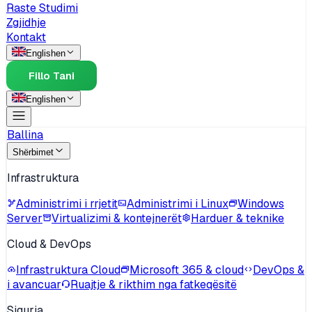
Raste Studimi
Zgjidhje
Kontakt
English
en
Fillo Tani
English
en
Ballina
Shërbimet
Infrastruktura
Administrimi i rrjetit
Administrimi i Linux
Windows
Server
Virtualizimi & kontejnerët
Harduer & teknike
Cloud & DevOps
Infrastruktura Cloud
Microsoft 365 & cloud
DevOps &
i avancuar
Ruajtje & rikthim nga fatkeqësitë
Siguria