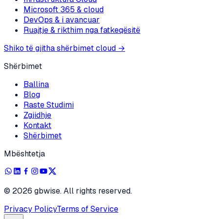
Microsoft 365 & cloud
DevOps & i avancuar
Ruajtje & rikthim nga fatkeqësitë
Shiko të gjitha shërbimet cloud
→
Shërbimet
Ballina
Blog
Raste Studimi
Zgjidhje
Kontakt
Shërbimet
Mbështetja
©
2026
gbwise. All rights reserved.
Privacy Policy
Terms of Service