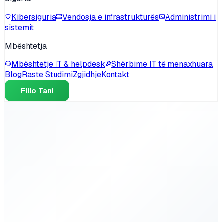
Kibersiguria
Vendosja e infrastrukturës
Administrimi i
sistemit
Mbështetja
Mbështetje IT & helpdesk
Shërbime IT të menaxhuara
Blog
Raste Studimi
Zgjidhje
Kontakt
Fillo Tani