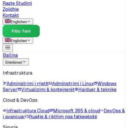
Raste Studimi
Zgjidhje
Kontakt
English
en
Fillo Tani
English
en
Ballina
Shërbimet
Infrastruktura
Administrimi i rrjetit
Administrimi i Linux
Windows
Server
Virtualizimi & kontejnerët
Harduer & teknike
Cloud & DevOps
Infrastruktura Cloud
Microsoft 365 & cloud
DevOps &
i avancuar
Ruajtje & rikthim nga fatkeqësitë
Siguria