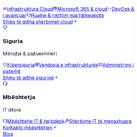
Infrastruktura Cloud
Microsoft 365 & cloud
DevOps &
i avancuar
Ruajtje & rikthim nga fatkeqësitë
Shiko të gjitha shërbimet cloud
Siguria
Mbrojtje & pajtueshmëri
Kibersiguria
Vendosja e infrastrukturës
Administrimi i
sistemit
Shiko të gjithë sigurinë
Mbështetja
IT ditore
Mbështetje IT & helpdesk
Shërbime IT të menaxhuara
Kontakto mbështetjen
Blog