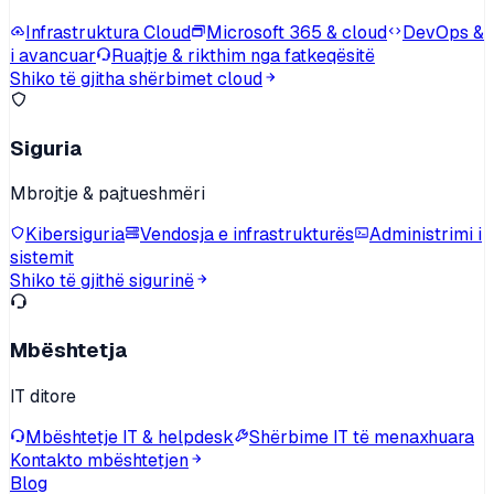
Infrastruktura Cloud
Microsoft 365 & cloud
DevOps &
i avancuar
Ruajtje & rikthim nga fatkeqësitë
Shiko të gjitha shërbimet cloud
Siguria
Mbrojtje & pajtueshmëri
Kibersiguria
Vendosja e infrastrukturës
Administrimi i
sistemit
Shiko të gjithë sigurinë
Mbështetja
IT ditore
Mbështetje IT & helpdesk
Shërbime IT të menaxhuara
Kontakto mbështetjen
Blog