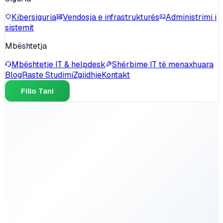
Kibersiguria
Vendosja e infrastrukturës
Administrimi i
sistemit
Mbështetja
Mbështetje IT & helpdesk
Shërbime IT të menaxhuara
Blog
Raste Studimi
Zgjidhje
Kontakt
Fillo Tani