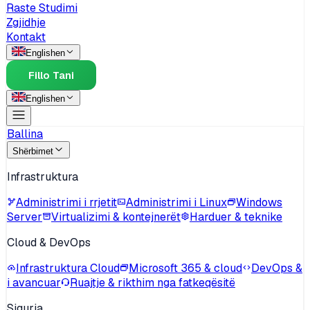
Raste Studimi
Zgjidhje
Kontakt
English
en
Fillo Tani
English
en
Ballina
Shërbimet
Infrastruktura
Administrimi i rrjetit
Administrimi i Linux
Windows
Server
Virtualizimi & kontejnerët
Harduer & teknike
Cloud & DevOps
Infrastruktura Cloud
Microsoft 365 & cloud
DevOps &
i avancuar
Ruajtje & rikthim nga fatkeqësitë
Siguria