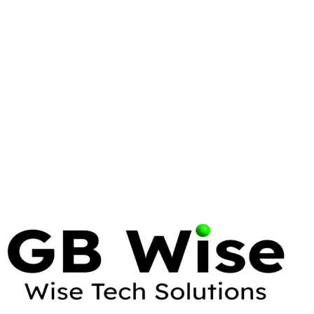
CLOUD
ARCHITECTURE
AWS
Cloud Architecture Patterns for
Small Businesses
You don't need a Fortune 500 budget to build
enterprise-grade cloud infrastructure. Here are the
patterns that give small businesses big-company
resilience.
20 Jan 2025
6 min read