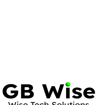
LINUX
LINUS TORVALDS
OPEN SOURCE
Linus Torvalds: The Visionary
Who Transformed Enterprise
Computing
Linus Torvalds' creation of Linux and Git has become
the backbone of modern digital infrastructure.
Explore his contributions and why his philosophy
remains essential for enterprise IT.
13 May 2026
12 min read