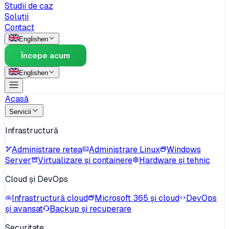
Studii de caz
Soluții
Contact
English
en
Începe acum
English
en
Acasă
Servicii
Infrastructură
Administrare rețea
Administrare Linux
Windows
Server
Virtualizare și containere
Hardware și tehnic
Cloud și DevOps
Infrastructură cloud
Microsoft 365 și cloud
DevOps
și avansat
Backup și recuperare
Securitate