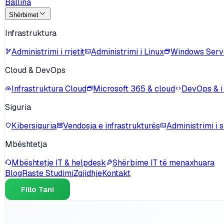
Ballina
Shërbimet
Infrastruktura
Administrimi i rrjetit
Administrimi i Linux
Windows Serv
Cloud & DevOps
Infrastruktura Cloud
Microsoft 365 & cloud
DevOps & i
Siguria
Kibersiguria
Vendosja e infrastrukturës
Administrimi i s
Mbështetja
Mbështetje IT & helpdesk
Shërbime IT të menaxhuara
Blog
Raste Studimi
Zgjidhje
Kontakt
Fillo Tani