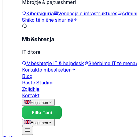
Mbrojtje & pajtueshmëri
Kibersiguria
Vendosja e infrastrukturës
Adminis
Shiko të gjithë sigurinë
Mbështetja
IT ditore
Mbështetje IT & helpdesk
Shërbime IT të mena
Kontakto mbështetjen
Blog
Raste Studimi
Zgjidhje
Kontakt
English
en
Fillo Tani
English
en