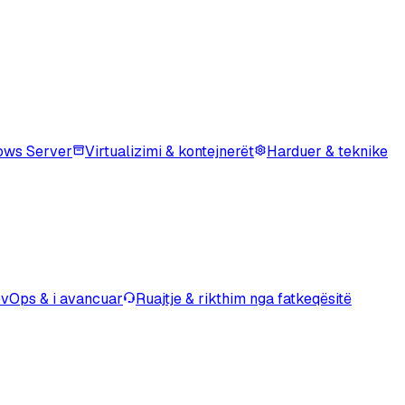
ows Server
Virtualizimi & kontejnerët
Harduer & teknike
vOps & i avancuar
Ruajtje & rikthim nga fatkeqësitë