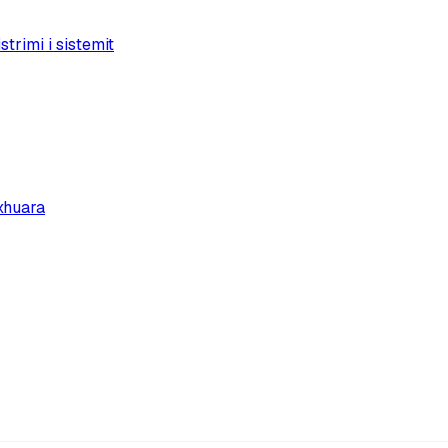
trimi i sistemit
xhuara