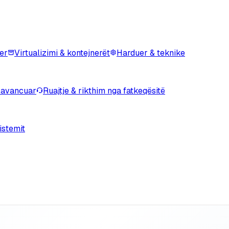
er
Virtualizimi & kontejnerët
Harduer & teknike
 avancuar
Ruajtje & rikthim nga fatkeqësitë
istemit