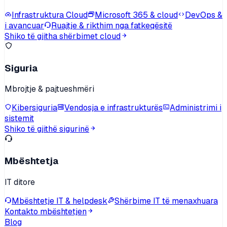
Infrastruktura Cloud
Microsoft 365 & cloud
DevOps &
i avancuar
Ruajtje & rikthim nga fatkeqësitë
Shiko të gjitha shërbimet cloud
Siguria
Mbrojtje & pajtueshmëri
Kibersiguria
Vendosja e infrastrukturës
Administrimi i
sistemit
Shiko të gjithë sigurinë
Mbështetja
IT ditore
Mbështetje IT & helpdesk
Shërbime IT të menaxhuara
Kontakto mbështetjen
Blog