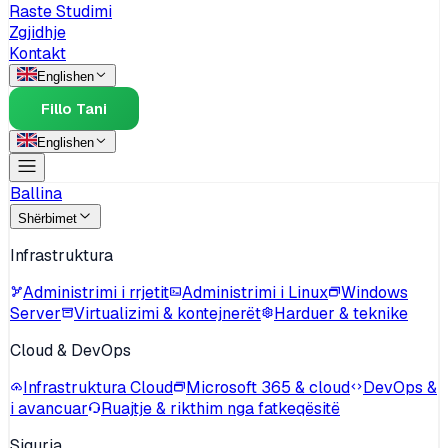
Raste Studimi
Zgjidhje
Kontakt
English
en
Fillo Tani
English
en
Ballina
Shërbimet
Infrastruktura
Administrimi i rrjetit
Administrimi i Linux
Windows
Server
Virtualizimi & kontejnerët
Harduer & teknike
Cloud & DevOps
Infrastruktura Cloud
Microsoft 365 & cloud
DevOps &
i avancuar
Ruajtje & rikthim nga fatkeqësitë
Siguria