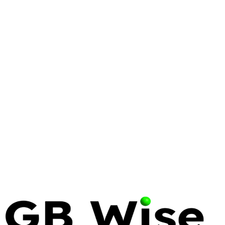
VIRTUALIZATION
PROXMOX
VMWARE
Proxmox vs. VMware:
Engineering a Resilient
Virtualization Strategy in 2026
The era of the 'safe' legacy hypervisor ended on
November 22, 2023. Infrastructure leaders now
face a binary choice: pay the Broadcom tax or
engineer a path toward sovereignty.
16 Apr 2026
12 min read