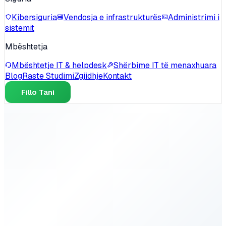
Kibersiguria
Vendosja e infrastrukturës
Administrimi i
sistemit
Mbështetja
Mbështetje IT & helpdesk
Shërbime IT të menaxhuara
Blog
Raste Studimi
Zgjidhje
Kontakt
Fillo Tani